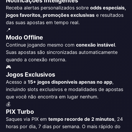
Notificações Inteligentes
Receba alertas personalizados sobre
odds especiais,
jogos favoritos, promoções exclusivas
e resultados
das suas apostas em tempo real.
📍
Modo Offline
Continue jogando mesmo com
conexão instável
.
Suas apostas são sincronizadas automaticamente
quando a conexão retorna.
🎮
Jogos Exclusivos
Acesso a
15+ jogos disponíveis apenas no app
,
incluindo slots exclusivos e modalidades de apostas
que você não encontra em lugar nenhum.
💰
PIX Turbo
Saques via PIX em
tempo recorde de 2 minutos
, 24
horas por dia, 7 dias por semana. O mais rápido do