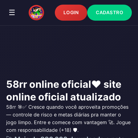
☰
LOGIN
CADASTRO
58rr online oficial❤️ site
online oficial atualizado
58rr 🎯✅ Cresce quando você aproveita promoções
— controle de risco e metas diárias pra manter o
jogo limpo. Entre e comece com vantagem 🚀. Jogue
com responsabilidade (+18) 🛡️.