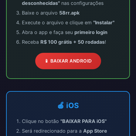
desconhecidas"
nas configurações
Baixe o arquivo
58rr.apk
Execute o arquivo e clique em
"Instalar"
Abra o app e faça seu
primeiro login
Receba
R$ 100 grátis + 50 rodadas
!
📱 BAIXAR ANDROID
🍎 iOS
Clique no botão
"BAIXAR PARA iOS"
Será redirecionado para a
App Store