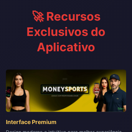
🚀 Recursos
Exclusivos do
Aplicativo
Interface Premium