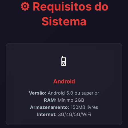
⚙️ Requisitos do
Sistema
📱
Android
Versão:
Android 5.0 ou superior
RAM:
Mínimo 2GB
Armazenamento:
150MB livres
Internet:
3G/4G/5G/WiFi