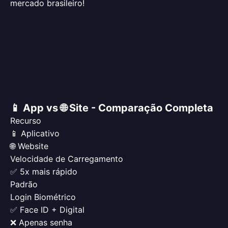
mercado brasileiro!
📱 App vs 🌐 Site - Comparação Completa
Recurso
📱 Aplicativo
🌐 Website
Velocidade de Carregamento
✅
5x mais rápido
Padrão
Login Biométrico
✅
Face ID + Digital
❌
Apenas senha