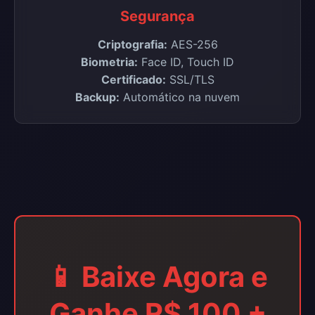
Segurança
Criptografia:
AES-256
Biometria:
Face ID, Touch ID
Certificado:
SSL/TLS
Backup:
Automático na nuvem
📱 Baixe Agora e
Ganhe R$ 100 +